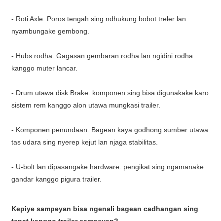
- Roti Axle: Poros tengah sing ndhukung bobot treler lan
nyambungake gembong.
- Hubs rodha: Gagasan gembaran rodha lan ngidini rodha
kanggo muter lancar.
- Drum utawa disk Brake: komponen sing bisa digunakake karo
sistem rem kanggo alon utawa mungkasi trailer.
- Komponen penundaan: Bagean kaya godhong sumber utawa
tas udara sing nyerep kejut lan njaga stabilitas.
- U-bolt lan dipasangake hardware: pengikat sing ngamanake
gandar kanggo pigura trailer.
Kepiye sampeyan bisa ngenali bagean cadhangan sing
tepat kanggo trailer sampeyan?