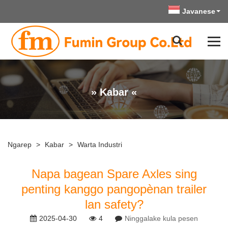
Javanese
» Kabar «
Ngarep
>
Kabar
>
Warta Industri
Napa bagean Spare Axles sing
penting kanggo pangopènan trailer
lan safety?
2025-04-30
4
Ninggalake kula pesen