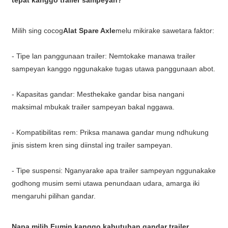
Milih sing cocog
Alat Spare Axle
melu mikirake sawetara faktor:
- Tipe lan panggunaan trailer: Nemtokake manawa trailer
sampeyan kanggo nggunakake tugas utawa panggunaan abot.
- Kapasitas gandar: Mesthekake gandar bisa nangani
maksimal mbukak trailer sampeyan bakal nggawa.
- Kompatibilitas rem: Priksa manawa gandar mung ndhukung
jinis sistem kren sing diinstal ing trailer sampeyan.
- Tipe suspensi: Nganyarake apa trailer sampeyan nggunakake
godhong musim semi utawa penundaan udara, amarga iki
mengaruhi pilihan gandar.
Napa milih Fumin kanggo kabutuhan gandar trailer