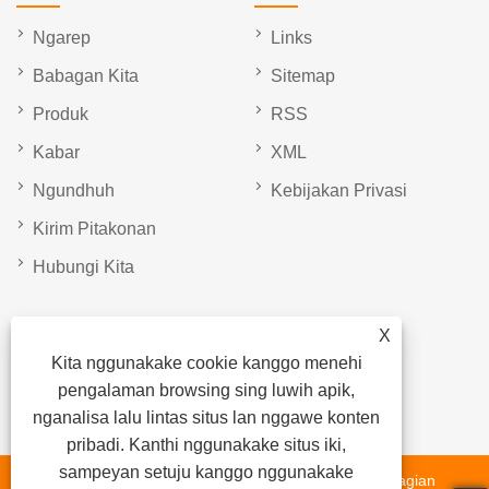
Ngarep
Links
Babagan Kita
Sitemap
Produk
RSS
Kabar
XML
Ngundhuh
Kebijakan Privasi
Kirim Pitakonan
Hubungi Kita
Kode QR
X
Kita nggunakake cookie kanggo menehi
pengalaman browsing sing luwih apik,
nganalisa lalu lintas situs lan nggawe konten
pribadi. Kanthi nggunakake situs iki,
sampeyan setuju kanggo nggunakake
Hak Cipta © 2023 Shandong Langshan Fumin Trailer Bagian