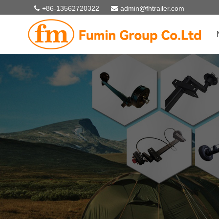
+86-13562720322
admin@fhtrailer.com