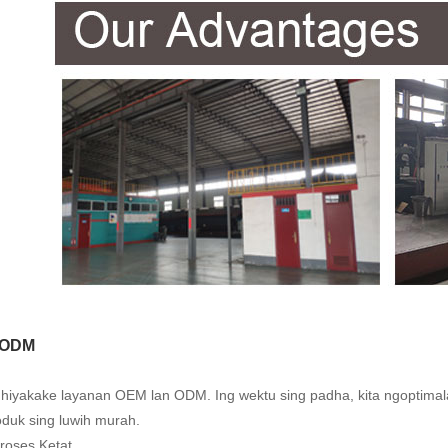
 ODM
dhiyakake layanan OEM lan ODM. Ing wektu sing padha, kita ngoptimala
oduk sing luwih murah.
Proses Ketat