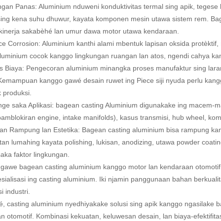
an Panas: Aluminium nduweni konduktivitas termal sing apik, tegese bis
ing kena suhu dhuwur, kayata komponen mesin utawa sistem rem. Bage
inerja sakabèhé lan umur dawa motor utawa kendaraan.
ce Corrosion: Aluminium kanthi alami mbentuk lapisan oksida protèktif
aluminium cocok kanggo lingkungan ruangan lan atos, ngendi cahya ka
tas Biaya: Pengecoran aluminium minangka proses manufaktur sing lar
Kemampuan kanggo gawé desain ruwet ing Piece siji nyuda perlu kangg
k produksi.
ge saka Aplikasi: bagean casting Aluminium digunakake ing macem-ma
, pamblokiran engine, intake manifolds), kasus transmisi, hub wheel, 
n Rampung lan Estetika: Bagean casting aluminium bisa rampung kang
an lumahing kayata polishing, lukisan, anodizing, utawa powder coati
aka faktor lingkungan.
ggawe bagean casting aluminium kanggo motor lan kendaraan otomoti
ialisasi ing casting aluminium. Iki njamin panggunaan bahan berkualitas
i industri.
, casting aluminium nyedhiyakake solusi sing apik kanggo ngasilake b
n otomotif. Kombinasi kekuatan, keluwesan desain, lan biaya-efektifit