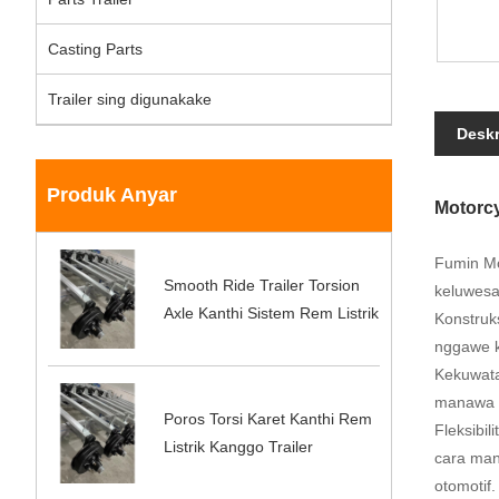
Casting Parts
Trailer sing digunakake
Deskr
Produk Anyar
Motorcy
Fumin Mo
Smooth Ride Trailer Torsion
keluwesa
Axle Kanthi Sistem Rem Listrik
Konstruk
nggawe k
Kekuwata
manawa b
Poros Torsi Karet Kanthi Rem
Fleksibi
Listrik Kanggo Trailer
cara manu
otomotif.