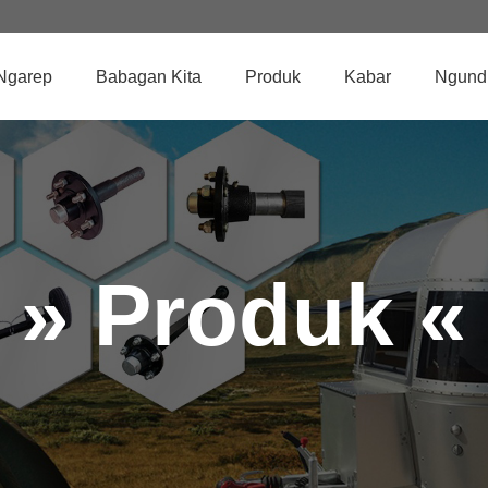
Ngarep
Babagan Kita
Produk
Kabar
Ngund
» Produk «