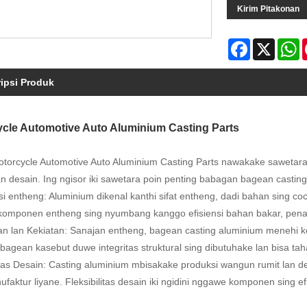
Kirim Pitakonan
Facebook
X
W
ipsi Produk
cle Automotive Auto Aluminium Casting Parts
torcycle Automotive Auto Aluminium Casting Parts nawakake sawetara 
n desain. Ing ngisor iki sawetara poin penting babagan bagean castin
si entheng: Aluminium dikenal kanthi sifat entheng, dadi bahan sing c
omponen entheng sing nyumbang kanggo efisiensi bahan bakar, pena
n lan Kekiatan: Sanajan entheng, bagean casting aluminium menehi ke
agean kasebut duwe integritas struktural sing dibutuhake lan bisa taha
litas Desain: Casting aluminium mbisakake produksi wangun rumit lan d
faktur liyane. Fleksibilitas desain iki ngidini nggawe komponen sing e