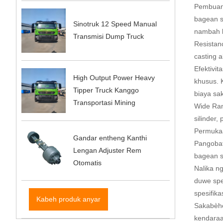
Pembuang
bagean s
Sinotruk 12 Speed ​​Manual
nambah k
Transmisi Dump Truck
Resistan
casting 
Efektivi
High Output Power Heavy
khusus. 
Tipper Truck Kanggo
biaya sa
Transportasi Mining
Wide Ran
silinder
Permukaa
Gandar entheng Kanthi
Pangobat
Lengan Adjuster Rem
bagean s
Otomatis
Nalika n
duwe spes
spesifikas
Kabeh produk anyar
Sakabèhé
kendaraa