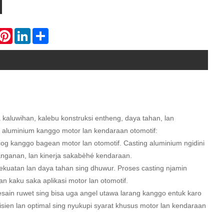
hatsApp
Pinterest
LinkedIn
Share
kaluwihan, kalebu konstruksi entheng, daya tahan, lan
g aluminium kanggo motor lan kendaraan otomotif:
ocog kanggo bagean motor lan otomotif. Casting aluminium ngidini
nganan, lan kinerja sakabèhé kendaraan.
kuatan lan daya tahan sing dhuwur. Proses casting njamin
n kaku saka aplikasi motor lan otomotif.
esain ruwet sing bisa uga angel utawa larang kanggo entuk karo
fisien lan optimal sing nyukupi syarat khusus motor lan kendaraan