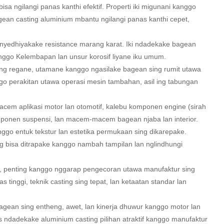
a ngilangi panas kanthi efektif. Properti iki migunani kanggo
an casting aluminium mbantu ngilangi panas kanthi cepet,
, nyedhiyakake resistance marang karat. Iki ndadekake bagean
nggo Kelembapan lan unsur korosif liyane iku umum.
ang regane, utamane kanggo ngasilake bagean sing rumit utawa
o perakitan utawa operasi mesin tambahan, asil ing tabungan
cem aplikasi motor lan otomotif, kalebu komponen engine (sirah
komponen suspensi, lan macem-macem bagean njaba lan interior.
go entuk tekstur lan estetika permukaan sing dikarepake.
ng bisa ditrapake kanggo nambah tampilan lan nglindhungi
f, penting kanggo nggarap pengecoran utawa manufaktur sing
 tinggi, teknik casting sing tepat, lan ketaatan standar lan
agean sing entheng, awet, lan kinerja dhuwur kanggo motor lan
as ndadekake aluminium casting pilihan atraktif kanggo manufaktur