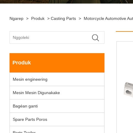
Ngarep
>
Produk
>
Casting Parts
>
Motorcycle Automotive Au
Produk
Mesin engineering
Mesin Mesin Digunakake
Bagéan ganti
Spare Parts Poros
Parts Trailer