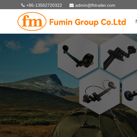
+86-13562720322
admin@fhtrailer.com