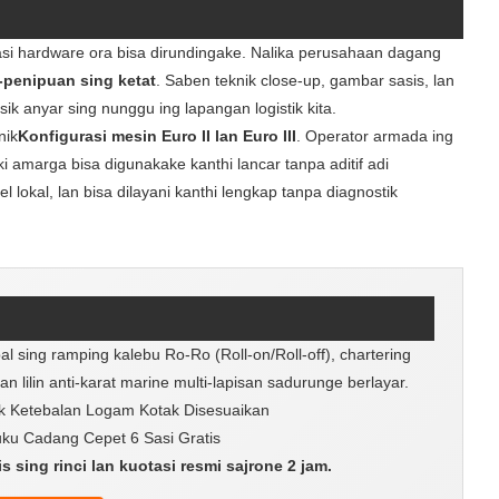
kasi hardware ora bisa dirundingake. Nalika perusahaan dagang
-penipuan sing ketat
. Saben teknik close-up, gambar sasis, lan
isik anyar sing nunggu ing lapangan logistik kita.
nik
Konfigurasi mesin Euro II lan Euro III
. Operator armada ing
ki amarga bisa digunakake kanthi lancar tanpa aditif adi
lokal, lan bisa dilayani kanthi lengkap tanpa diagnostik
l sing ramping kalebu Ro-Ro (Roll-on/Roll-off), chartering
 lilin anti-karat marine multi-lapisan sadurunge berlayar.
k Ketebalan Logam Kotak Disesuaikan
uku Cadang Cepet 6 Sasi Gratis
sing rinci lan kuotasi resmi sajrone 2 jam.