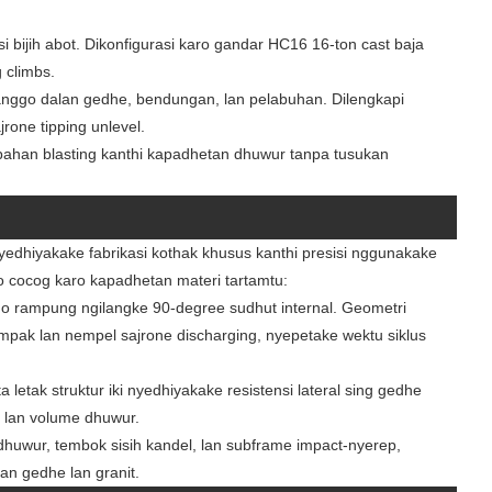
i bijih abot. Dikonfigurasi karo gandar HC16 16-ton cast baja
 climbs.
nggo dalan gedhe, bendungan, lan pelabuhan. Dilengkapi
rone tipping unlevel.
 bahan blasting kanthi kapadhetan dhuwur tanpa tusukan
edhiyakake fabrikasi kothak khusus kanthi presisi nggunakake
 cocog karo kapadhetan materi tartamtu:
go rampung ngilangke 90-degree sudhut internal. Geometri
mpak lan nempel sajrone discharging, nyepetake wektu siklus
a letak struktur iki nyedhiyakake resistensi lateral sing gedhe
m lan volume dhuwur.
dhuwur, tembok sisih kandel, lan subframe impact-nyerep,
gan gedhe lan granit.