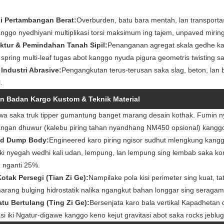
si Pertambangan Berat:
Overburden, batu bara mentah, lan transportas
nggo nyedhiyani multiplikasi torsi maksimum ing tajem, unpaved miring
uktur & Pemindahan Tanah Sipil:
Penanganan agregat skala gedhe ka
spring multi-leaf tugas abot kanggo nyuda pigura geometris twisting saj
 Industri Abrasive:
Pengangkutan terus-terusan saka slag, beton, lan
.
an Badan Kargo Kustom & Teknik Material
a saka truk tipper gumantung banget marang desain kothak. Fumin ny
angan dhuwur (kalebu piring tahan nyandhang NM450 opsional) kanggo
d Dump Body:
Engineered karo piring ngisor sudhut mlengkung kang
iki nyegah wedhi kali udan, lempung, lan lempung sing lembab saka ko
 nganti 25%.
otak Persegi (Tian Zi Ge):
Nampilake pola kisi perimeter sing kuat, tat
arang bulging hidrostatik nalika ngangkut bahan longgar sing seraga
tu Bertulang (Ting Zi Ge):
Bersenjata karo bala vertikal Kapadhetan 
si iki Ngatur-digawe kanggo keno kejut gravitasi abot saka rocks jeblu