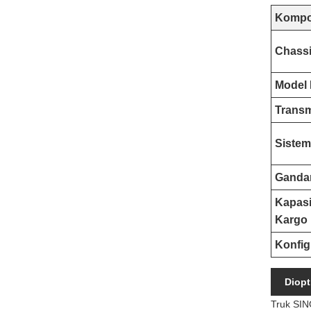
Kompo
Chassi
Model
Transm
Sistem
Gandar
Kapasi
Kargo
Konfig
Diopt
Truk SIN