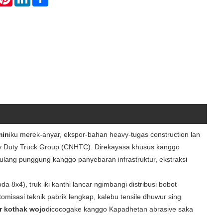
min
iku merek-anyar, ekspor-bahan heavy-tugas construction lan
vy Duty Truck Group (CNHTC). Direkayasa khusus kanggo
 tulang punggung kanggo panyebaran infrastruktur, ekstraksi
a 8x4), truk iki kanthi lancar ngimbangi distribusi bobot
misasi teknik pabrik lengkap, kalebu tensile dhuwur sing
r kothak wojo
dicocogake kanggo Kapadhetan abrasive saka