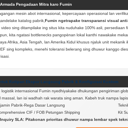
 Armada Pengadaan Mitra karo Fumin
agangan mesin abot internasional, kepercayaan operasional lan verifi
ndelake katalog pabrik,
Fumin ngetrapake transparansi visual anti
k video sing ditampilake ing situs kita nuduhake 100% asli, persediaan f
ipun, kita ngatasi bottlenecks pangopènan lokal kanthi nawakake meka
aya Afrika, Asia Tengah, lan Amerika Kidul khusus njaluk unit mekanik i
EF sing kompleks, menehi toleransi belerang sing dhuwur kanggo diesel 
isasi.
ntuk Kutipan Ekspor Langsung Pabrik & Konfigurasi Kustom
si logistik internasional Fumin nyedhiyakake dhukungan pengiriman globa
l massal, lan isi wadhah rak warata sing aman. Kabeh truk nampa lapisan
ijamin Pabrik-Rega Dasar Langsung
Tekni
omprehensive CIF / FOB Petungan Shipping
Kit S
Inquiry SLA: Pitakonan prioritas dhuwur nampa lembar spek teknis 