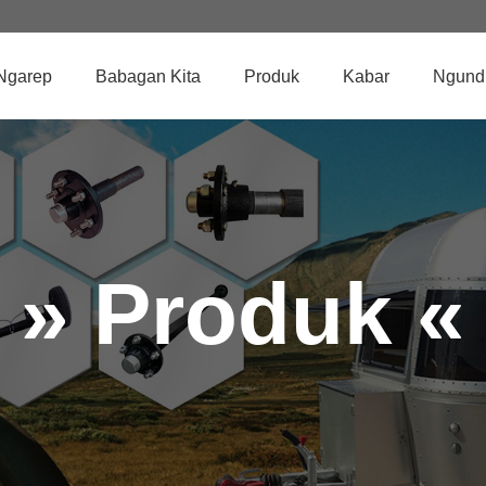
Ngarep
Babagan Kita
Produk
Kabar
Ngund
» Produk «