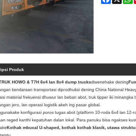
ipsi Produk
TRUK HOWO & T7H 6x4 lan 8x4 dump trucks
diwenehake dening
Fu
ngan kendaraan transportasi diprodhuksi dening China National Hea
asi material frekuensi dhuwur lan beban abot, truk tipper iki minangka
gan jero, lan operasi logistik akeh ing pasar global.
gunakake konfigurasi poros tugas abot (platform 10-roda 6x4 lan 12-rod
an reged kanthi kepatuhan dalan lokal. Para panuku bisa ngakses kusto
lake
Kothak mbucal U-shaped, kothak kothak klasik, utawa struktu
rtamtu.