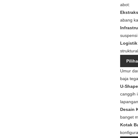
abot:
Ekstrak
abang ka
Infrastr
suspensi 
Logistik
struktural
Pilih
Umur daw
baja teg
U-Shape
canggih 
lapangan
Desain K
banget m
Kotak Ba
konfigura