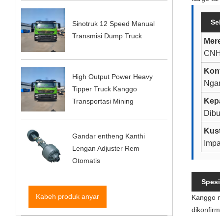
Se
Sinotruk 12 Speed ​​Manual
Transmisi Dump Truck
Mere
CNH
Konf
High Output Power Heavy
Nga
Tipper Truck Kanggo
Kep
Transportasi Mining
Dibu
Kus
Gandar entheng Kanthi
Impa
Lengan Adjuster Rem
Otomatis
Spesi
Kabeh produk anyar
Kanggo m
dikonfir