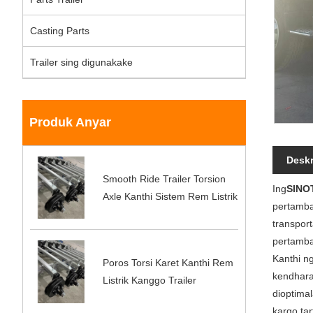
Casting Parts
Trailer sing digunakake
Produk Anyar
Deskr
Smooth Ride Trailer Torsion
Ing
SINO
Axle Kanthi Sistem Rem Listrik
pertamba
transport
pertamban
Kanthi ng
Poros Torsi Karet Kanthi Rem
kendhara
Listrik Kanggo Trailer
dioptima
kargo ta