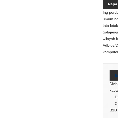
Napa
Ing perd
umum nga
tata leta
Salajeng
wilayah k
AdBlue/D
komputer
E
Divi
kapa
D
C
B2B 