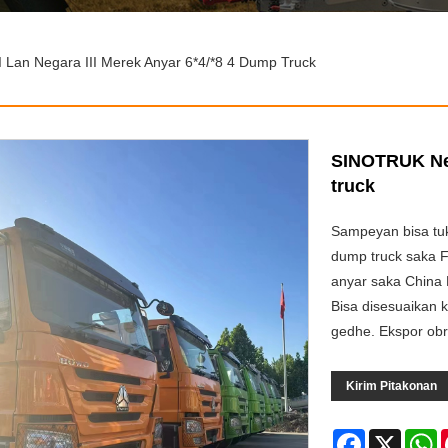
Lan Negara III Merek Anyar 6*4/*8 4 Dump Truck
SINOTRUK Nega
truck
Sampeyan bisa tuk
dump truck saka F
anyar saka China 
Bisa disesuaikan k
gedhe. Ekspor obr
Kirim Pitakonan
Facebook
X
W