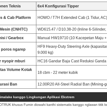
nen Teknis
6x4 Konfigurasi Tipper
s & Cab Platform
HOWO / T7H Extended Cab (1 Tidur, AC
 Mesin (CNHTC)
WD615.47 / D10.38-20 (Inline 6-Silinder,
isi / Gearbox
Manual HW19710 (10 Kacepetan Maju + 2
HF9 Heavy-Duty Steering Axle (kapasita
 poros ngarep
9.000 kg)
 nyopir mburi
HC16 Gandar Baja Cast Reduksi Ganda (2 
tas Volume Kotak
18 cbm - 22 meter kubik
urasi Ban
12.00R20 All-Steel Radial Ban (Mining-
imalake kanggo Lingkungan Aplikasi Ekstrem
OTRUK khusus Fumin diowahi kanthi sistematis kanggo nglawan titik ke