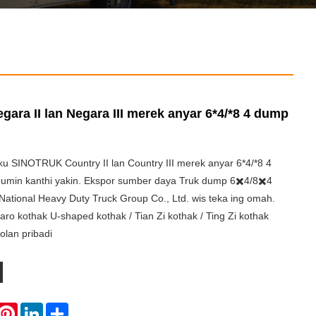
ra II lan Negara III merek anyar 6*4/*8 4 dump
u SINOTRUK Country II lan Country III merek anyar 6*4/*8 4
umin kanthi yakin. Ekspor sumber daya Truk dump 6✖️4/8✖️4
National Heavy Duty Truck Group Co., Ltd. wis teka ing omah.
aro kothak U-shaped kothak / Tian Zi kothak / Ting Zi kothak
olan pribadi
hatsApp
Pinterest
LinkedIn
Share