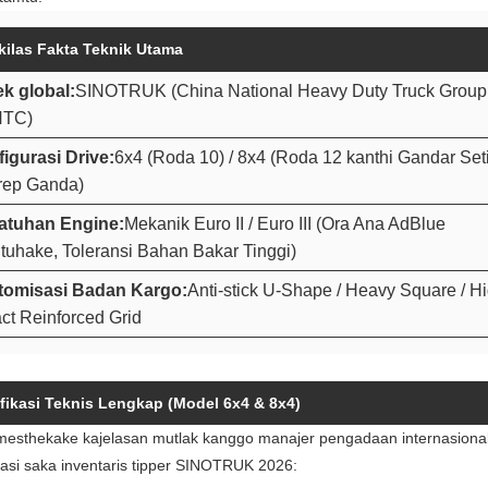
kilas Fakta Teknik Utama
k global:
SINOTRUK (China National Heavy Duty Truck Group 
TC)
igurasi Drive:
6x4 (Roda 10) / 8x4 (Roda 12 kanthi Gandar Set
rep Ganda)
atuhan Engine:
Mekanik Euro II / Euro III (Ora Ana AdBlue
tuhake, Toleransi Bahan Bakar Tinggi)
tomisasi Badan Kargo:
Anti-stick U-Shape / Heavy Square / H
ct Reinforced Grid
fikasi Teknis Lengkap (Model 6x4 & 8x4)
esthekake kajelasan mutlak kanggo manajer pengadaan internasional la
masi saka inventaris tipper SINOTRUK 2026: